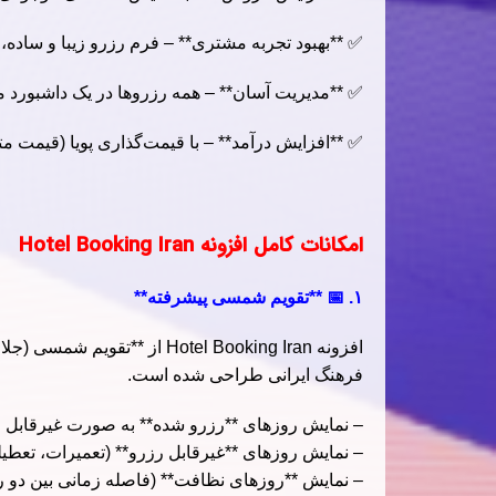
✅ **بهبود تجربه مشتری** – فرم رزرو زیبا و ساده،
✅ **مدیریت آسان** – همه رزروها در یک داشبورد م
✅ **افزایش درآمد** – با قیمت‌گذاری پویا (قیمت متف
امکانات کامل افزونه Hotel Booking Iran
۱. 📅 **تقویم شمسی پیشرفته**
افزونه Hotel Booking Iran ا
فرهنگ ایرانی طراحی شده است.
– نمایش روزهای **رزرو شده** به صورت غیرقابل ا
– نمایش روزهای **غیرقابل رزرو** (تعمیرات، تعطی
– نمایش **روزهای نظافت** (فاصله زمانی بین دو ر