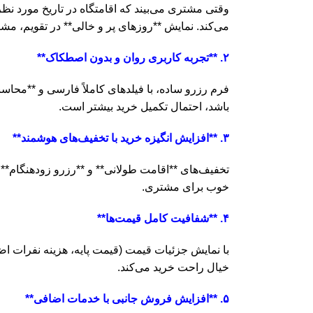
وقتی مشتری می‌بیند که اقامتگاه در تاریخ مورد ن
می‌کند. نمایش **روزهای پر و خالی** در تقویم، مشت
۲. **تجربه کاربری روان و بدون اصطکاک**
فرم رزرو ساده، با فیلدهای کاملاً فارسی و **محاسب
باشد، احتمال تکمیل خرید بیشتر است.
۳. **افزایش انگیزه خرید با تخفیف‌های هوشمند**
تخفیف‌های **اقامت طولانی** و **رزرو زودهنگام**،
خوب برای مشتری.
۴. **شفافیت کامل قیمت‌ها**
با نمایش جزئیات قیمت (قیمت پایه، هزینه نفرات اض
خیال راحت خرید می‌کند.
۵. **افزایش فروش جانبی با خدمات اضافی**