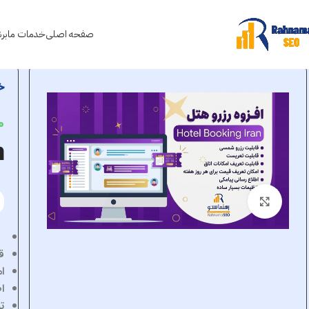
صفحه اصلی
خدمات ما
بر
خ
0
n
برای بزرگنمایی کلیک کنید
ق
ق
ا
ا
ت