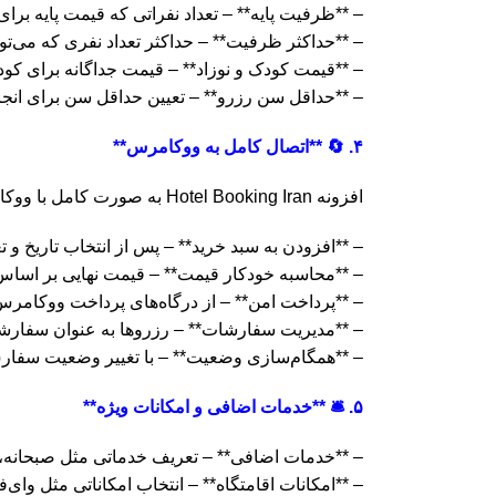
– **ظرفیت پایه** – تعداد نفراتی که قیمت پایه برای
– **حداکثر ظرفیت** – حداکثر تعداد نفری که می‌توا
– **قیمت کودک و نوزاد** – قیمت جداگانه برای کود
– **حداقل سن رزرو** – تعیین حداقل سن برای انجا
۴. 🔄 **اتصال کامل به ووکامرس**
افزونه Hotel Booking Iran به صورت کامل با ووکامرس یکپارچه شده است:
– **افزودن به سبد خرید** – پس از انتخاب تاریخ و
– **محاسبه خودکار قیمت** – قیمت نهایی بر اساس 
– **پرداخت امن** – از درگاه‌های پرداخت ووکامرس
– **مدیریت سفارشات** – رزروها به عنوان سفارش
– **همگام‌سازی وضعیت** – با تغییر وضعیت سفار
۵. 🛎️ **خدمات اضافی و امکانات ویژه**
– **خدمات اضافی** – تعریف خدماتی مثل صبحانه، س
– **امکانات اقامتگاه** – انتخاب امکاناتی مثل وا