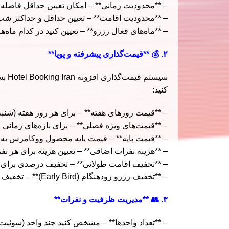
– **محدودیت زمانی** – امکان تعیین حداقل فاصله ا
– **محدودیت اقامت** – تعیین حداقل و حداکثر شب
– **ماه‌های فعال رزرو** – تعیین کنید در کدام ماه‌
۲. 💰 **قیمت‌گذاری پیشرفته و پویا**
سیست
کنید:
– **قیمت روزهای هفته** – برای هر روز هفته (شنبه 
– **قیمت‌های ویژه فصلی** – برای بازه‌های زمانی 
– **قیمت پایه** – قیمت پایه محصول ووکامرس ب
– **هزینه نفرات اضافی** – تعیین هزینه برای هر نف
– **تخفیف اقامت طولانی** – تخفیف درصدی برای
– **تخفیف رزرو زودهنگام (Early Bird)** – تخفیف برای رزروهایی که چند روز قبل از تاریخ ورود انجام می‌شوند
۳. 👥 **مدیریت ظرفیت و نفرات**
– **تعداد واحدها** – مشخص کنید چند واحد (سوئیت، ات