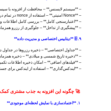
– **سیستم لایسنس** – محافظت از افزونه با سیس
– **Nonce امنیتی** – استفاده از nonce در تمام درخواست‌های Ajax و فرم‌ها
– **اعتبارسنجی کامل** – بررسی کامل اطلاعات و
– **پیشگیری از تداخل** – جلوگیری از رزرو همزم
۹. 🗄️ **دیتابیس اختصاصی و مدیریت داده**
– **جداول اختصاصی** – ذخیره رزروها در جداول دی
– **ذخیره تاریخ شمسی و میلادی** – ذخیره همزمان 
– **فیلدهای اضافی** – امکان ذخیره اطلاعات تکمیلی د
– **ایندکس‌گذاری** – استفاده از ایندکس برای جس
🚀 چگونه این افزونه به جذب مشتری کمک 
۱. **اعتمادسازی با نمایش لحظه‌ای موجودی**