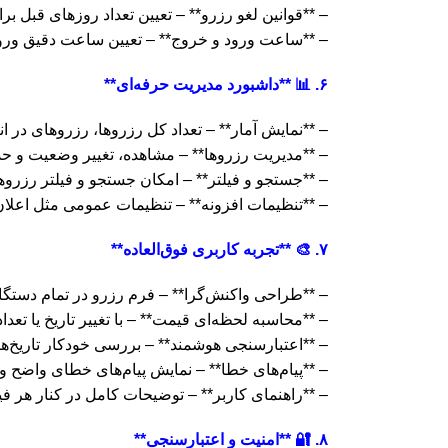
– **قوانین لغو رزرو** – تعیین تعداد روزهای قبل بر
– **ساعت ورود و خروج** – تعیین ساعت دقیق ورو
۶. 📊 **داشبورد مدیریت حرفه‌ای**
– **نمایش آمار** – تعداد کل رزروها، رزروهای در انت
– **مدیریت رزروها** – مشاهده، تغییر وضعیت و ح
– **جستجو و فیلتر** – امکان جستجو و فیلتر رزر
– **تنظیمات افزونه** – تنظیمات عمومی مثل اعلان‌
۷. 🎨 **تجربه کاربری فوق‌العاده**
– **طراحی واکنش‌گرا** – فرم رزرو در تمام دستگاه‌
– **محاسبه لحظه‌ای قیمت** – با تغییر تاریخ یا تع
– **اعتبارسنجی هوشمند** – بررسی خودکار تاریخ‌ه
– **پیام‌های خطا** – نمایش پیام‌های خطای واضح و
– **راهنمای کاربر** – توضیحات کامل در کنار هر فی
۸. 🔐 **امنیت و اعتبارسنجی**