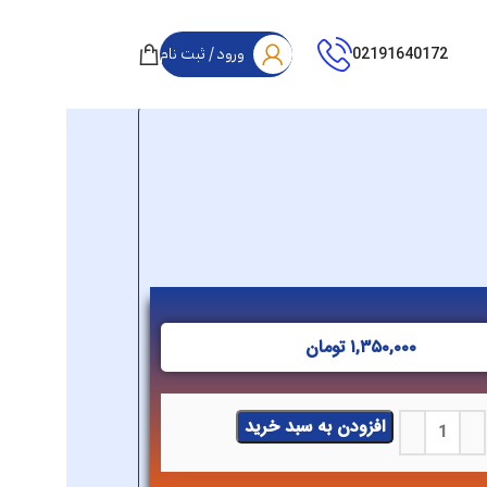
02191640172
ورود / ثبت نام
۱,۳۵۰,۰۰۰
تومان
افزودن به سبد خرید